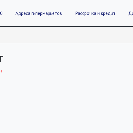
20
Адреса гипермаркетов
Рассрочка и кредит
Д
г
н