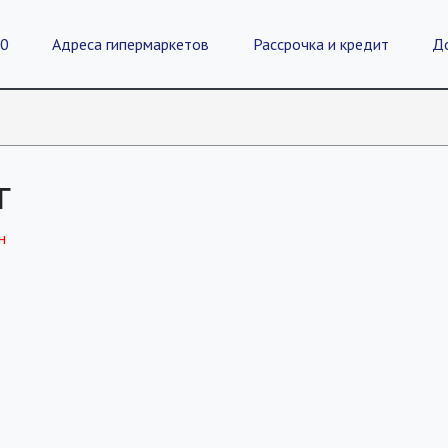
20
Адреса гипермаркетов
Рассрочка и кредит
Д
г
н