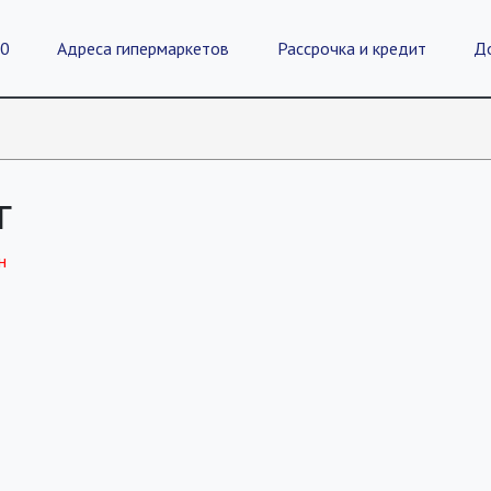
20
Адреса гипермаркетов
Рассрочка и кредит
Д
г
н