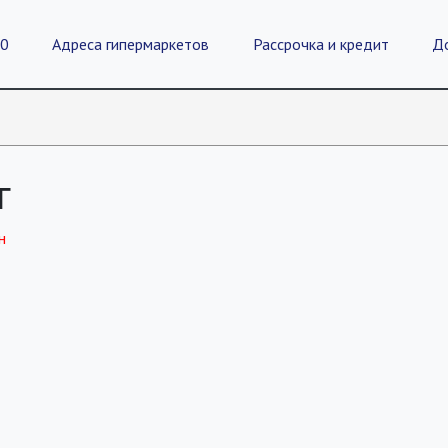
20
Адреса гипермаркетов
Рассрочка и кредит
Д
г
н