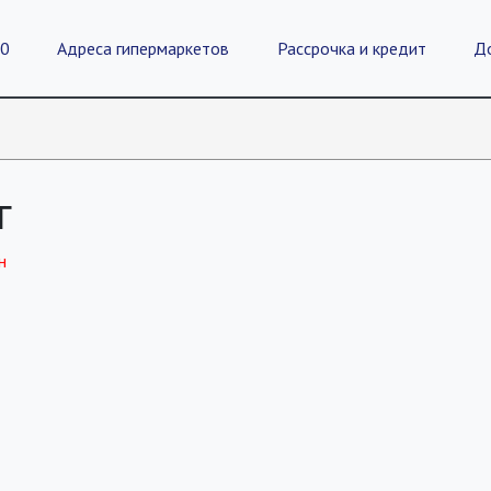
20
Адреса гипермаркетов
Рассрочка и кредит
Д
г
н