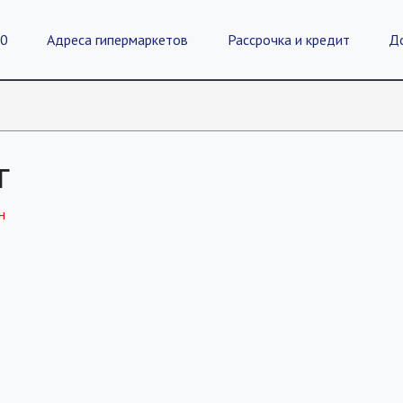
20
Адреса гипермаркетов
Рассрочка и кредит
Д
г
н