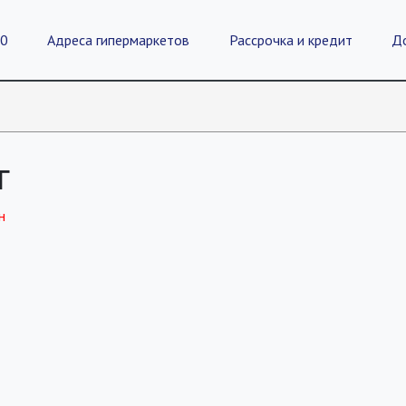
20
Адреса гипермаркетов
Рассрочка и кредит
Д
г
н