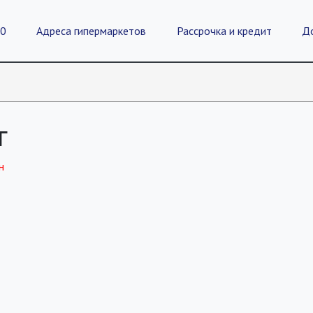
20
Адреса гипермаркетов
Рассрочка и кредит
Д
г
н