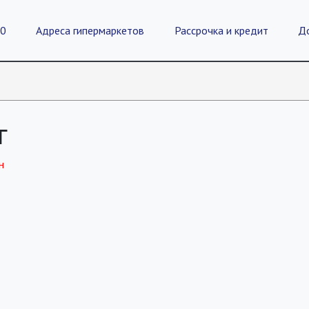
20
Адреса гипермаркетов
Рассрочка и кредит
Д
г
н