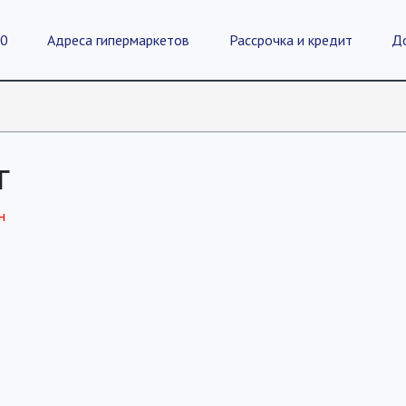
20
Адреса гипермаркетов
Рассрочка и кредит
Д
г
н