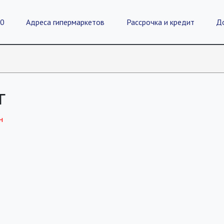
20
Адреса гипермаркетов
Рассрочка и кредит
Д
г
н