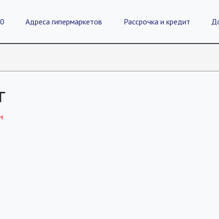
20
Адреса гипермаркетов
Рассрочка и кредит
Д
г
н