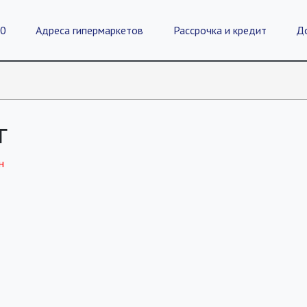
20
Адреса гипермаркетов
Рассрочка и кредит
Д
г
н