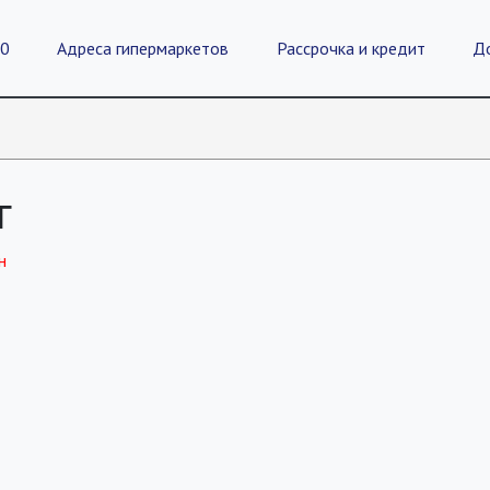
20
Адреса гипермаркетов
Рассрочка и кредит
Д
г
н