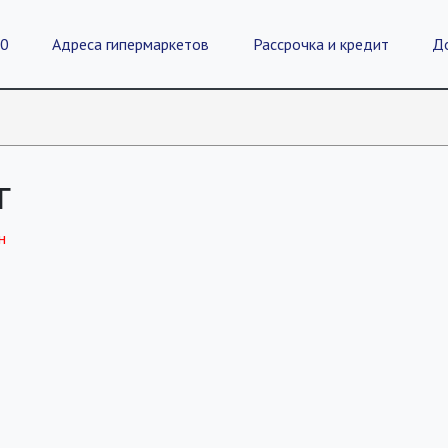
20
Адреса гипермаркетов
Рассрочка и кредит
Д
г
н